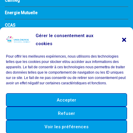
Camieg
Energie Mutuelle
CCAS
Gérer le consentement aux
Egepargne
cookies
Informations Légales
Pour offrir les meilleures expériences, nous utilisons des technologies
telles que les cookies pour stocker et/ou accéder aux informations des
Mentions Légales
appareils. Le fait de consentir à ces technologies nous permettra de traiter
des données telles que le comportement de navigation ou les ID uniques
sur ce site. Le fait de ne pas consentir ou de retirer son consentement peut
Politique de confidentialité
avoir un effet négatif sur certaines caractéristiques et fonctions.
Demande d’accès aux données personnelles
Accepter
Politique de cookies (UE)
Refuser
Voir les préférences