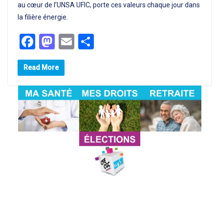
au cœur de l’UNSA UFIC, porte ces valeurs chaque jour dans
la filière énergie.
F
M
E
P
a
a
m
ar
Read More
ce
st
ail
ta
b
o
g
o
d
er
o
o
k
n